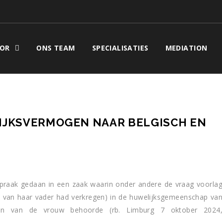
OR
ONS TEAM
SPECIALISATIES
MEDIATION
IJKSVERMOGEN NAAR BELGISCH EN
praak gedaan in een zaak waarin onder andere de vraag voorla
is van haar vader had verkregen) in de huwelijksgemeenschap va
gen van de vrouw behoorde (rb. Limburg 7 oktober 2024