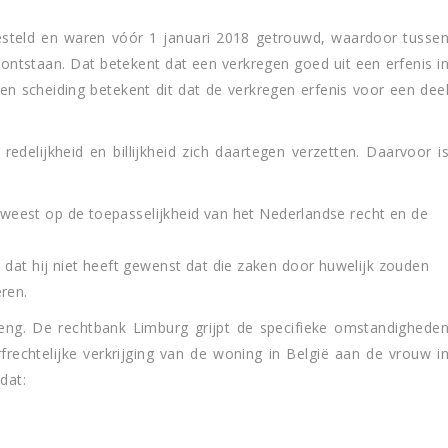
steld en waren vóór 1 januari 2018 getrouwd, waardoor tusse
ntstaan. Dat betekent dat een verkregen goed uit een erfenis i
en scheiding betekent dit dat de verkregen erfenis voor een dee
redelijkheid en billijkheid zich daartegen verzetten. Daarvoor i
geweest op de toepasselijkheid van het Nederlandse recht en de
dat hij niet heeft gewenst dat die zaken door huwelijk zouden
ren.
eng. De rechtbank Limburg grijpt de specifieke omstandighede
rechtelijke verkrijging van de woning in België aan de vrouw i
dat: