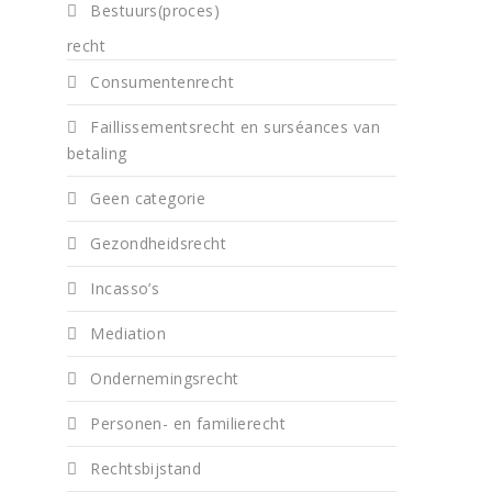
Bestuurs(proces)
n
recht
n
Consumentenrecht
l
Faillissementsrecht en surséances van
betaling
s
Geen categorie
Gezondheidsrecht
Incasso’s
Mediation
n
Ondernemingsrecht
n
Personen- en familierecht
Rechtsbijstand