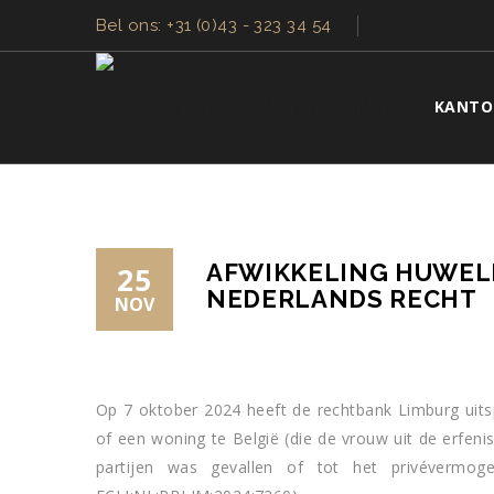
Bel ons: +31 (0)43 - 323 34 54
KANTO
AFWIKKELING HUWEL
25
NEDERLANDS RECHT
NOV
Op 7 oktober 2024 heeft de rechtbank Limburg uits
of een woning te België (die de vrouw uit de erfen
partijen was gevallen of tot het privévermo