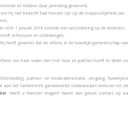
sdomicilie en hebben daar jarenlang gewoond;
door hij niet bedacht had hoeven zijn op de toepasselijkheid van
enis;
n vóór 1 januari 2018 vormde een uitzondering op de (meeste)
etreft erfenissen en schenkingen;
at hij heeft gewenst dat de erfenis in de huwelijksgemeenschap va
rfenis van haar vader niet met haar ex-partner hoeft te delen e
tscheiding, partner- en kinderalimentatie, omgang, huwelijks
aan het familierecht gerelateerde onderwerpen behoren tot d
ker
. Heeft u hierover vragen? Neem dan gerust contact op vi