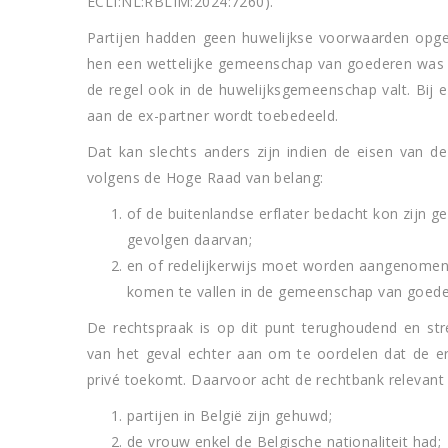
ECLI:NL:RBLIM:2024:7260).
Partijen hadden geen huwelijkse voorwaarden opge
hen een wettelijke gemeenschap van goederen was o
de regel ook in de huwelijksgemeenschap valt. Bij e
aan de ex-partner wordt toebedeeld.
Dat kan slechts anders zijn indien de eisen van de 
volgens de Hoge Raad van belang:
of de buitenlandse erflater bedacht kon zijn 
gevolgen daarvan;
en of redelijkerwijs moet worden aangenomen 
komen te vallen in de gemeenschap van goede
De rechtspraak is op dit punt terughoudend en str
van het geval echter aan om te oordelen dat de erf
privé toekomt. Daarvoor acht de rechtbank relevant 
partijen in België zijn gehuwd;
de vrouw enkel de Belgische nationaliteit had;