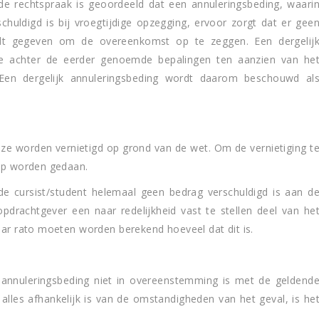
e rechtspraak is geoordeeld dat een annuleringsbeding, waari
schuldigd is bij vroegtijdige opzegging, ervoor zorgt dat er gee
rdt gegeven om de overeenkomst op te zeggen. Een dergelij
hte achter de eerder genoemde bepalingen ten aanzien van he
n dergelijk annuleringsbeding wordt daarom beschouwd al
ze worden vernietigd op grond van de wet. Om de vernietiging t
 op worden gedaan.
 de cursist/student helemaal geen bedrag verschuldigd is aan d
opdrachtgever een naar redelijkheid vast te stellen deel van he
aar rato moeten worden berekend hoeveel dat dit is.
 annuleringsbeding niet in overeenstemming is met de geldend
les afhankelijk is van de omstandigheden van het geval, is he