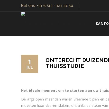
Bel ons: +31 (0)43 - 323 34 54
KANTO
ONTERECHT DUIZENDE
1
THUISSTUDIE
JUL
Het ideale moment om te starten aan uw thuis
De afgelopen maanden waren vreemde tijden en daa
moesten haar deuren sluiten, ondanks de steun van