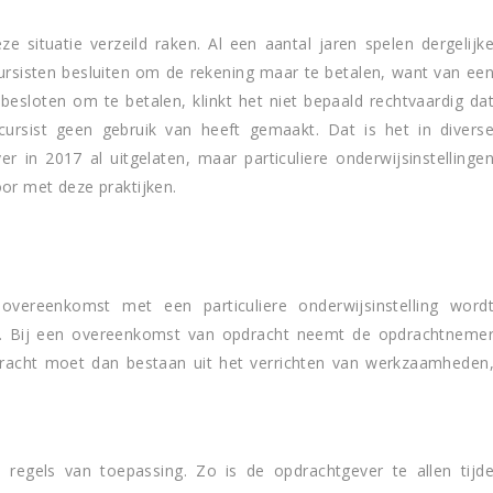
 situatie verzeild raken. Al een aantal jaren spelen dergelijk
cursisten besluiten om de rekening maar te betalen, want van ee
esloten om te betalen, klinkt het niet bepaald rechtvaardig da
ursist geen gebruik van heeft gemaakt. Dat is het in divers
r in 2017 al uitgelaten, maar particuliere onderwijsinstellinge
or met deze praktijken.
overeenkomst met een particuliere onderwijsinstelling word
t. Bij een overeenkomst van opdracht neemt de opdrachtneme
racht moet dan bestaan uit het verrichten van werkzaamheden
regels van toepassing. Zo is de opdrachtgever te allen tijd