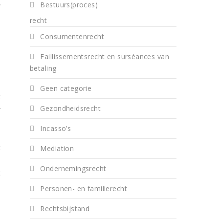
Bestuurs(proces)
w
n
recht
Consumentenrecht
Faillissementsrecht en surséances van
betaling
u
Geen categorie
t
Gezondheidsrecht
r
u
Incasso’s
e
t
Mediation
n
Ondernemingsrecht
t
Personen- en familierecht
Rechtsbijstand