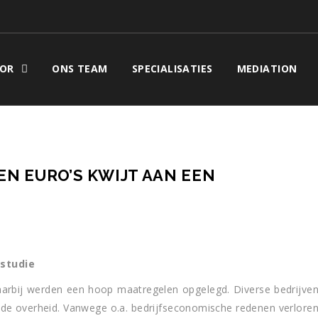
OR
ONS TEAM
SPECIALISATIES
MEDIATION
N EURO’S KWIJT AAN EEN
studie
rbij werden een hoop maatregelen opgelegd. Diverse bedrijve
 de overheid. Vanwege o.a. bedrijfseconomische redenen verlore