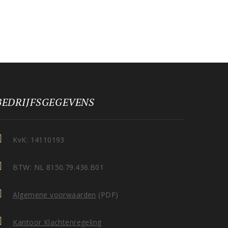
BEDRIJFSGEGEVENS
KvK: 14110193
BTW: NL 8150.79.436.B01
Algemene voorwaarden
(PDF)
Kantoor Klachtenregeling