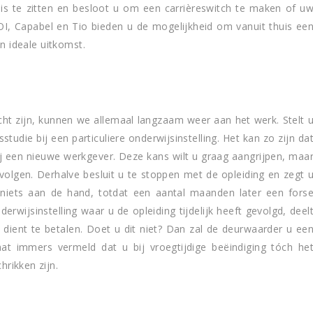
s te zitten en besloot u om een carrièreswitch te maken of u
OI, Capabel en Tio bieden u de mogelijkheid om vanuit thuis ee
een ideale uitkomst.
ht zijn, kunnen we allemaal langzaam weer aan het werk. Stelt 
studie bij een particuliere onderwijsinstelling. Het kan zo zijn da
j een nieuwe werkgever. Deze kans wilt u graag aangrijpen, maa
volgen. Derhalve besluit u te stoppen met de opleiding en zegt 
 niets aan de hand, totdat een aantal maanden later een fors
derwijsinstelling waar u de opleiding tijdelijk heeft gevolgd, deel
dient te betalen. Doet u dit niet? Dan zal de deurwaarder u ee
t immers vermeld dat u bij vroegtijdige beëindiging tóch he
hrikken zijn.