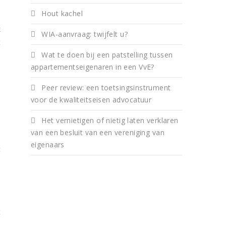
n
Hout kachel
n
k
WIA-aanvraag: twijfelt u?
t
Wat te doen bij een patstelling tussen
s
appartementseigenaren in een VvE?
Peer review: een toetsingsinstrument
voor de kwaliteitseisen advocatuur
e
Het vernietigen of nietig laten verklaren
van een besluit van een vereniging van
e
eigenaars
t
e
t