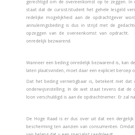
gerechtigd om de overeenkomst op te zeggen. In d
staat dat de cursist/student het gehele lesgeld ver
redelijke mogelijkheid aan de opdrachtgever wo
annuleringsbeding is dus in strijd met de gedac
opzeggen van de overeenkomst van opdracht. Ee
onredelijk bezwarend.
Wanneer een beding onredelijk bezwarend is, kan de
laten plaatsvinden, moet daar een expliciet beroep
Dat het beding vernietigbaar is, betekent niet dat
onderwijsinstelling. In de wet staat tevens dat de 
loon verschuldigd is aan de opdrachtnemer. Er zal n
De Hoge Raad is er dus over uit dat een dergelijk
bescherming ten aanzien van consumenten. Omdat al
van belang dat u een specialist raadpleegt.