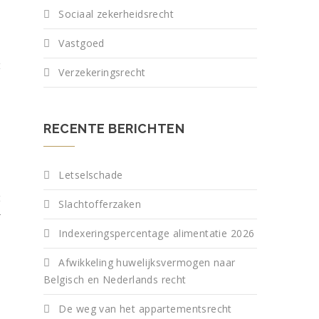
Sociaal zekerheidsrecht
e
Vastgoed
n
t
Verzekeringsrecht
e
n
RECENTE BERICHTEN
Letselschade
t
Slachtofferzaken
r
Indexeringspercentage alimentatie 2026
,
Afwikkeling huwelijksvermogen naar
Belgisch en Nederlands recht
e
De weg van het appartementsrecht