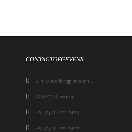
CONTACTGEGEVENS
Wim Duisenbergplantsoen 31
6221 SE Maastricht
+31 (0)43 - 323 34 54
+31 (0)43 - 323 34 52