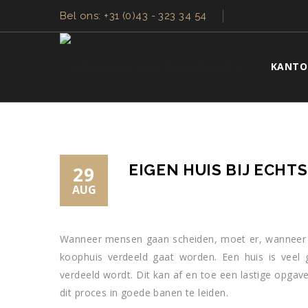
Bel ons: +31 (0)43 - 323 34 54
KANTO
EIGEN HUIS BIJ ECHT
29
AUG
Wanneer mensen gaan scheiden, moet er, wanneer 
koophuis verdeeld gaat worden. Een huis is veel g
verdeeld wordt. Dit kan af en toe een lastige opgave
dit proces in goede banen te leiden.