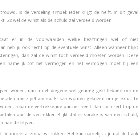
wd, is de verdeling simpel: ieder krijgt de helft. In dit geva
akt. Zowel de winst als de schuld zal verdeeld worden.
taat er in de voorwaarden welke bezittingen wel of nie
an heb jij ook recht op de eventuele winst. Alleen wanneer blijk
steringen, dan zal de winst toch verdeeld moeten worden. Dez
oren namelijk tot het vermogen en het vermogen moet bij ee
blijven wonen, dan moet diegene wel genoeg geld hebben om d
betalen aan zijn/haar ex. Er kan worden gekozen om je ex uit t
 wonen, maar de vertrekkende partner heeft dan toch recht op d
etalen aan de vertrekker. Blijkt dat er sprake is van een schuld
n aan de blijver.
t financieel allemaal wil lukken. Het kan namelijk zijn dat de ban