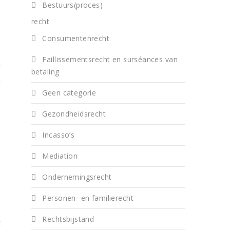
Bestuurs(proces)
l
recht
Consumentenrecht
Faillissementsrecht en surséances van
t
betaling
t
e
Geen categorie
n
Gezondheidsrecht
Incasso’s
e
Mediation
e
Ondernemingsrecht
e
,
Personen- en familierecht
Rechtsbijstand
k