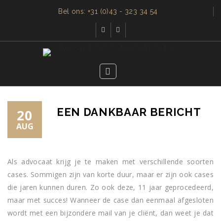
Bel ons: +31 (0)43 - 323 34 54
EEN DANKBAAR BERICHT
20
AUG
Als advocaat krijg je te maken met verschillende soorten
cases. Sommigen zijn van korte duur, maar er zijn ook cases
die jaren kunnen duren. Zo ook deze, 11 jaar geprocedeerd,
maar met succes! Wanneer de case dan eenmaal afgesloten
wordt met een bijzondere mail van je cliënt, dan weet je dat