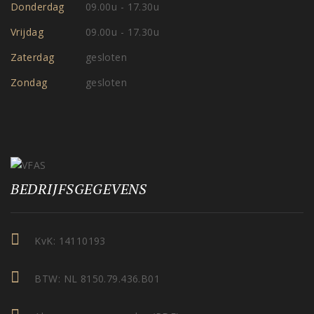
Donderdag
09.00u - 17.30u
Vrijdag
09.00u - 17.30u
Zaterdag
gesloten
Zondag
gesloten
BEDRIJFSGEGEVENS
KvK: 14110193
BTW: NL 8150.79.436.B01