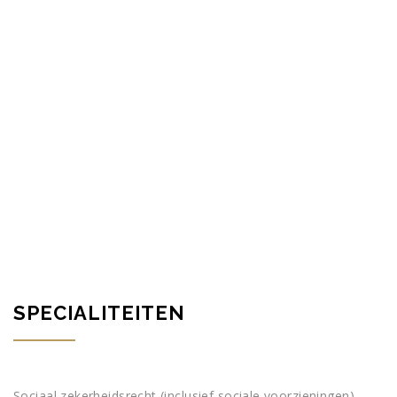
“Naast deskundigheid is voor mij
betrokkenheid naar je cliënt toe
onontbeerlijk om de belangen op een
juiste wijze te behartigen. Ik maak mij
daarom sterk voor de belangen van mijn
cliënt en ben tevens oplossingsgericht.”
SPECIALITEITEN
Sociaal zekerheidsrecht (inclusief sociale voorzieningen)