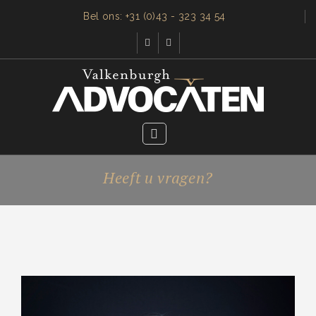
Bel ons: +31 (0)43 - 323 34 54
Heeft u vragen?