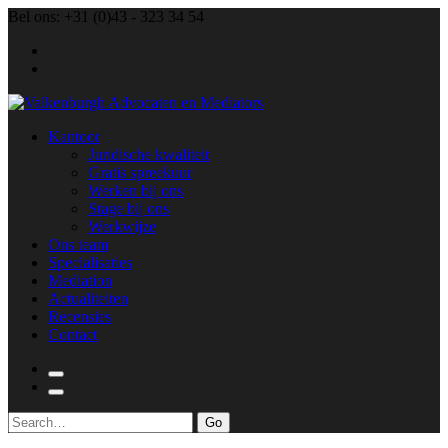
Bel ons: +31 (0)43 - 323 34 54
Kantoor
Juridische kwaliteit
Gratis spreekuur
Werken bij ons
Stage bij ons
Werkwijze
Ons team
Specialisaties
Mediation
Actualiteiten
Recensies
Contact
Search
for: