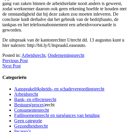
gang van zaken binnen de arbeidsrelatie nooit anders is geweest,
zodat werknemer daarom ook geen rekening hoefde te houden met
de omstandigheid dat hij deze zaken zou moeten inleveren. De
conclusie luidt derhalve dat het gebruik van de bedrijfsauto, de
tankpas en het telefoonabonnement een arbeidsvoorwaarde is
geworden.
De uitspraak van de kantonrechter Utrecht dd. 13 augustus kunt u
hier nalezen: http://bit.ly/UitspraakLeaseauto.
Posted in:
Arbeidsrecht
,
Ondernemingsrecht
Previous Post
Next Post
Categorieën
Aansprakelijksheids- en schadevergoedingsrecht
Arbeidsrecht
Bank- en effectenrecht
Bestuurs(proces)
recht
Consumentenrecht
Faillissementsrecht en surséances van betaling
Geen categorie
Gezondheidsrecht
Incasso’s