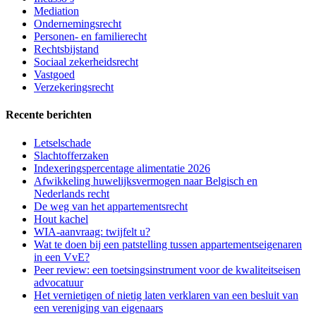
Mediation
Ondernemingsrecht
Personen- en familierecht
Rechtsbijstand
Sociaal zekerheidsrecht
Vastgoed
Verzekeringsrecht
Recente berichten
Letselschade
Slachtofferzaken
Indexeringspercentage alimentatie 2026
Afwikkeling huwelijksvermogen naar Belgisch en
Nederlands recht
De weg van het appartementsrecht
Hout kachel
WIA-aanvraag: twijfelt u?
Wat te doen bij een patstelling tussen appartementseigenaren
in een VvE?
Peer review: een toetsingsinstrument voor de kwaliteitseisen
advocatuur
Het vernietigen of nietig laten verklaren van een besluit van
een vereniging van eigenaars